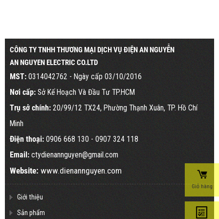
CÔNG TY TNHH THƯƠNG MẠI DỊCH VỤ ĐIỆN AN NGUYỄN
AN NGUYEN ELECTRIC CO.LTD
MST:
0314042762 - Ngày cấp 03/10/2016
Nơi cấp:
Sở Kế Hoạch Và Đầu Tư TP.HCM
Trụ sở chính:
20/99/12 TX24, Phường Thạnh Xuân, TP. Hồ Chí
Minh
Điện thoại:
0906 668 130
- 0907 324 118
Email:
ctydienannguyen@gmail.com
Website:
www.dienannguyen.com
Giỏ hàng
Giới thiệu
Sản phẩm